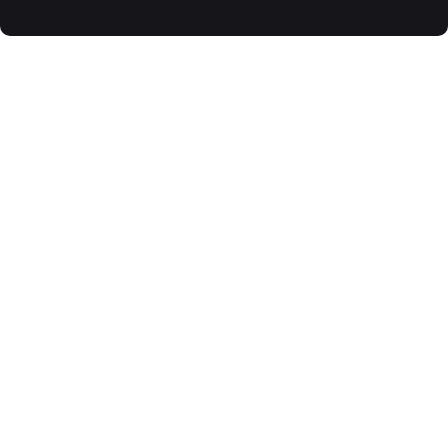
在线顾问
电话咨询
体验产品